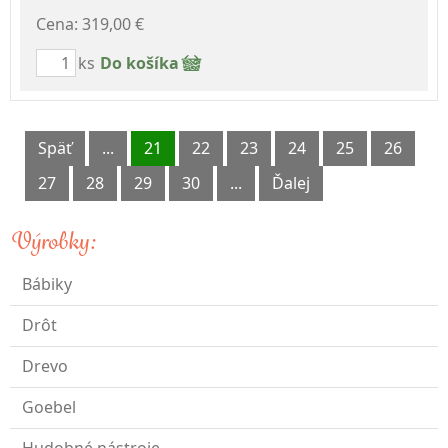
Cena: 319,00 €
ks
Do košíka
Späť
...
21
22
23
24
25
26
27
28
29
30
...
Ďalej
Výrobky:
Bábiky
Drôt
Drevo
Goebel