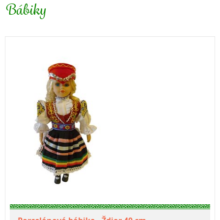
Bábiky