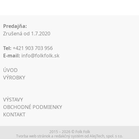
Predajňa:
Zrušená od 1.7.2020
Tel:
+421 903 703 956
E-mail:
info@folkfolk.sk
ÚVOD
VÝROBKY
VÝSTAVY
OBCHODNÉ PODMIENKY
KONTAKT
2015 – 2026 © Folk Folk
Tvorba web stránok
a
redakčný systém
od
AlejTech, spol. s r.o.