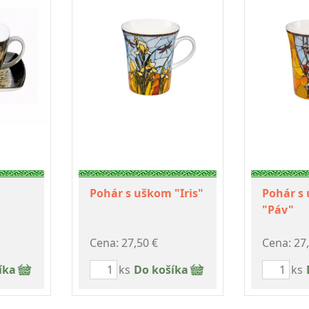
Pohár s uškom "Iris"
Pohár s
"Páv"
Cena: 27,50 €
Cena: 27
íka
ks
Do košíka
ks