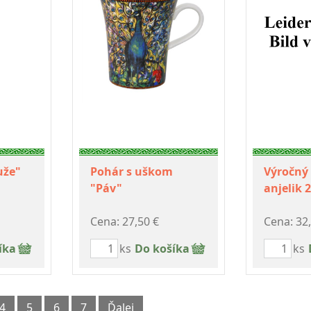
uže"
Pohár s uškom
Výročný
"Páv"
anjelik 
Cena: 27,50 €
Cena: 32
íka
ks
Do košíka
ks
4
5
6
7
Ďalej