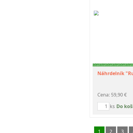
Náhrdelník "R
Cena: 59,90 €
ks
Do koš
1
2
3