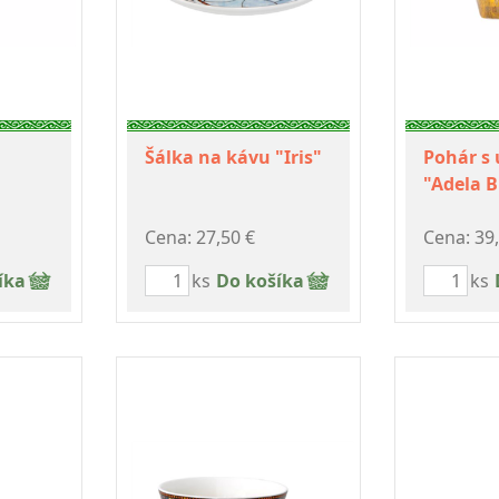
Šálka na kávu "Iris"
Pohár s
"Adela 
Cena: 27,50 €
Cena: 39
íka
ks
Do košíka
ks