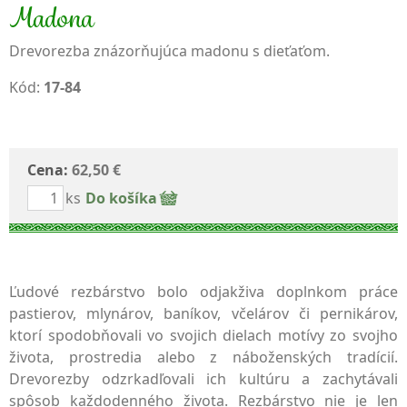
Madona
Drevorezba znázorňujúca madonu s dieťaťom.
Kód:
17-84
Cena:
62,50 €
ks
Do košíka
Ľudové rezbárstvo bolo odjakživa doplnkom práce
pastierov, mlynárov, baníkov, včelárov či pernikárov,
ktorí spodobňovali vo svojich dielach motívy zo svojho
života, prostredia alebo z náboženských tradícií.
Drevorezby odzrkadľovali ich kultúru a zachytávali
spôsob každodenného života. Rezbárstvo nie je len