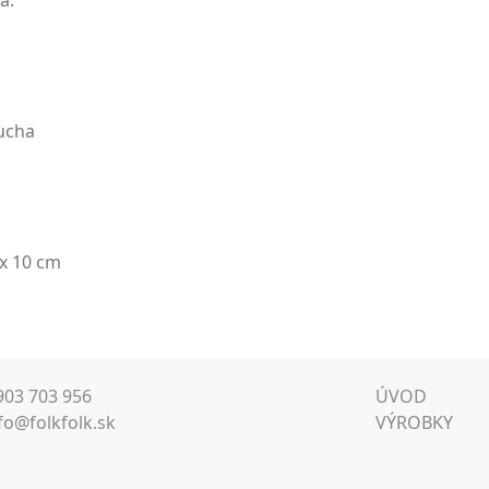
a.
ucha
 x 10 cm
 903 703 956
ÚVOD
fo@folkfolk.sk
VÝROBKY