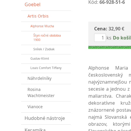
Kód:
66-928-51-6
Goebel
Artis Orbis
Alphonse Mucha
Cena:
32,90 €
Štyri ročné obdobia
ks
Do koší
1900
Snílek / Zodiak
Gustav Klimt
Alphonse Mari
Louis Comfort Tiffany
československý 
Náhrdelníky
najvýznamnejšou 
secesie a jednou z
Rosina
Wachtmeister
maliarstva. Char
dekoratívne kru
Vianoce
znázornené postavy
najmä Slovanská e
Hudobné nástroje
obrazov, ktorým
Keramika