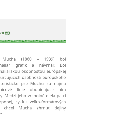
ka
a Mucha (1860 – 1939) bol
maliar, grafik a návrhár. Bol
maliarskou osobnosťou európskej
 určujúcich osobností európskeho
akteristické pre Muchu sú najmä
žnicové línie obopínajúce ním
. Medzi jeho vrcholné diela patrí
popej, cyklus veľko-formátových
i chcel Mucha zhrnúť dejiny