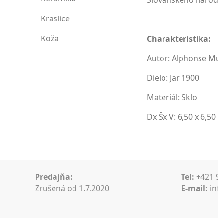
Slovanského národ
Kraslice
Koža
Charakteristika:
Autor: Alphonse M
Dielo: Jar 1900
Materiál: Sklo
Dx Šx V: 6,50 x 6,50
Predajňa:
Tel:
+421
Zrušená od 1.7.2020
E-mail:
in