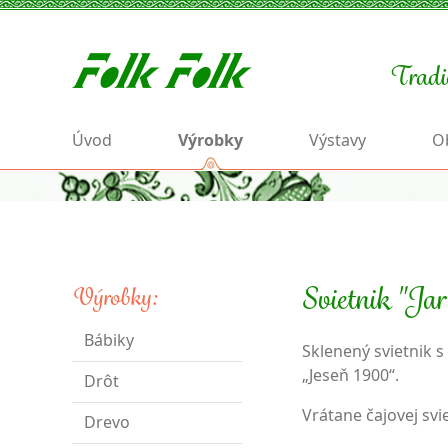
Tradi
Úvod
Výrobky
Výstavy
O
Svietnik "Jar
Výrobky:
Bábiky
Sklenený svietnik 
„Jeseň 1900“.
Drôt
Vrátane čajovej svi
Drevo