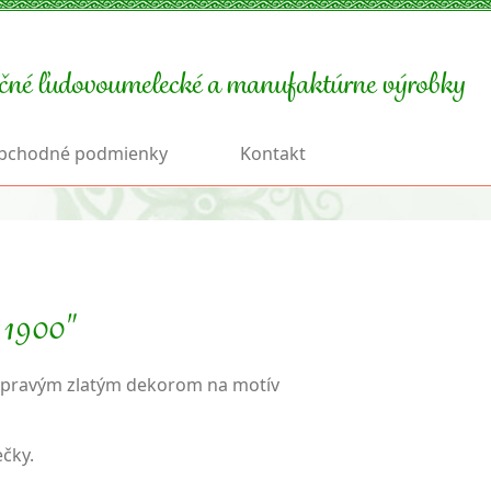
čné ľudovoumelecké a manufaktúrne výrobky
bchodné podmienky
Kontakt
 1900"
s pravým zlatým dekorom na motív
ečky.