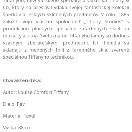
Tiffanyho, new yorského šperkára a vlastníka Tiffany &
Co, ktorý sa preslávil vďaka svojej fantastickej kolekcii
šperkov a lesklých sklenených predmetov. V roku 1885
založil svoju vlastnú spoločnosť „Tiffany Studios“ s
produkciou plochých špeciálne zafarbených skiel na
mozaiky a okná. Svetoznáme Tiffanyho lampy sú dodnes
vzácnymi zberateľskými predmetmi. Ich tienidlá sa
skladajú z medených fólií z farebného skla, zvarené
špeciálnou Tiffanyho technikou.
Charakteristika:
Autor: Louise Comfort Tiffany
Dielo: Páv
Materiál: Textil
Výška: 88 cm