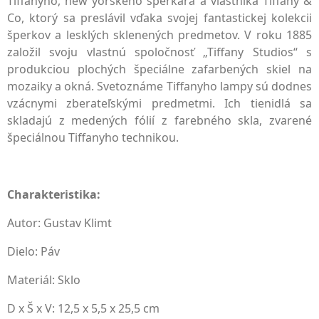
Tiffanyho, new yorského šperkára a vlastníka Tiffany &
Co, ktorý sa preslávil vďaka svojej fantastickej kolekcii
šperkov a lesklých sklenených predmetov. V roku 1885
založil svoju vlastnú spoločnosť „Tiffany Studios“ s
produkciou plochých špeciálne zafarbených skiel na
mozaiky a okná. Svetoznáme Tiffanyho lampy sú dodnes
vzácnymi zberateľskými predmetmi. Ich tienidlá sa
skladajú z medených fólií z farebného skla, zvarené
špeciálnou Tiffanyho technikou.
Charakteristika:
Autor: Gustav Klimt
Dielo: Páv
Materiál: Sklo
D x Š x V: 12,5 x 5,5 x 25,5 cm