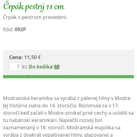
Črpák pestrý 11 cm
Črpák v pestrom prevedení.
Kód:
092P
Cena:
11,50 €
ks
Do košíka
Modranská keramika sa vyrába z pálenej hliny v Modre.
Jej história siaha do 14. storočia. Rozvinula sa v 17.
storočí keď začali v Modre vznikať prvé cechy a usídlili sa
tu habánski keramikári. Najväčší rozvoj bol
zaznamenaný v 18. storočí. Modranská majolika sa
vyrába z dvakrát vypaľovanej hliny, glazovanej a