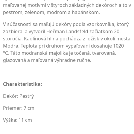
maľovanej motívmi v štyroch základných dekóroch a to v
pestrom, zelenom, modrom a habánskom.
V súčasnosti sa maľujú dekóry podľa vzorkovníka, ktorý
zozbieral a vytvoril Heřman Landsfeld začiatkom 20.
storočia. Kaolínová hlina pochádza z ložísk v okolí mesta
Modra. Teplota pri druhom vypaľovaní dosahuje 1020
°C. Táto modranská majolika je točená, tvarovaná,
glazovaná a maľovaná výhradne ručne.
Charakteristika:
Dekór: Pestrý
Priemer: 7 cm
Výška: 11 cm