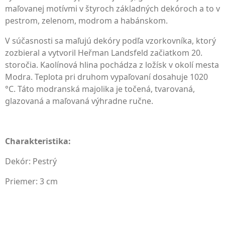
maľovanej motívmi v štyroch základných dekóroch a to v
pestrom, zelenom, modrom a habánskom.
V súčasnosti sa maľujú dekóry podľa vzorkovníka, ktorý
zozbieral a vytvoril Heřman Landsfeld začiatkom 20.
storočia. Kaolínová hlina pochádza z ložísk v okolí mesta
Modra. Teplota pri druhom vypaľovaní dosahuje 1020
°C. Táto modranská majolika je točená, tvarovaná,
glazovaná a maľovaná výhradne ručne.
Charakteristika:
Dekór: Pestrý
Priemer: 3 cm