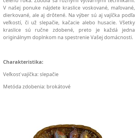
celého roka. Zdobia sa rôznymi výtvarnými technikami.
V našej ponuke nájdete kraslice voskované, maľované,
dierkované, ale aj drôtené. Na výber sú aj vajíčka podľa
veľkostí, či už slepačie, kačacie alebo husacie. Všetky
kraslice sú ručne zdobené, preto je každá jedna
originálnym doplnkom na spestrenie Vašej domácnosti.
Charakteristika:
Veľkosť vajíčka: slepačie
Metóda zdobenia: brokátové