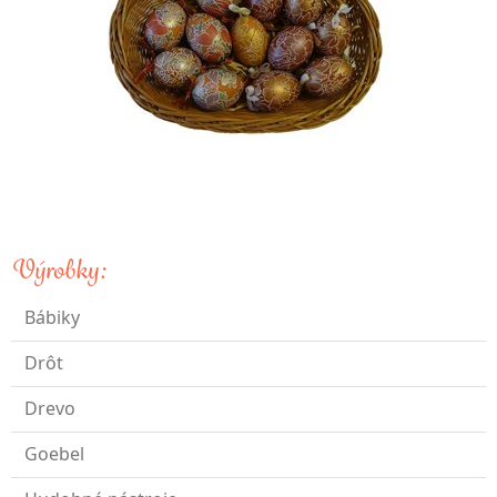
Výrobky:
Bábiky
Drôt
Drevo
Goebel