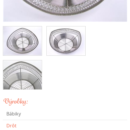
Výrobky:
Bábiky
Drôt