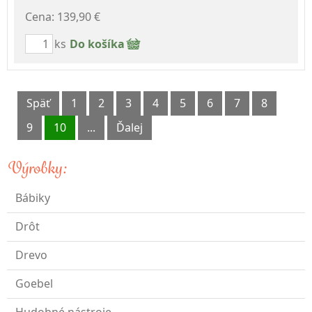
Cena: 139,90 €
ks
Do košíka
Späť
1
2
3
4
5
6
7
8
9
10
...
Ďalej
Výrobky:
Bábiky
Drôt
Drevo
Goebel